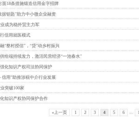
方面18条措施锻造信用金字招牌
数据钥匙”助力中小微企业融资
企业成为稳外贸主力军
行信用就医模式
融“整村授信”，“贷”动乡村振兴
供给端持续发力，激活民营经济“一池春水”
强化知识产权司法协同保护
＋信用”助推涉税中介行业发展
业突破100家
化知识产权协同保护合作
«上一页
1
2
3
4
5
6
...