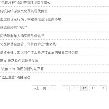
“信用杠杆”撬动营商环境提质增效
传统契约诚信文化及其现代价值
击虚假诉讼行为，构建诚信法治营商环境
好诚信经营“内功”
间诱导老年人购买药品保健品
化医保基金监管，守护好群众“生命线”
信贷审批，加大对个体工商户转企后的融资支持力度
建设 推动软件高质量发展
“诚信上海”信用创新论坛召开
“诚信宣言”项目启动
«上一页
1
...
10
11
12
13
14
.