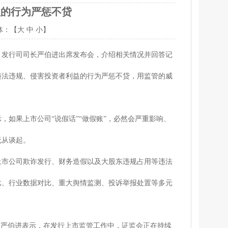
益的行为严惩不贷
体：【
大
中
小
】
发行司司长严伯进出席发布会，介绍相关情况并回答记
违法违规、侵害投资者利益的行为严惩不贷，用监管的威
如果上市公司“说假话”“做假账”，必然会严重影响、
无从谈起。
市公司欺诈发行、财务造假以及大股东违规占用等违法
比、行业数据对比、重大舆情监测、投诉举报处置等多元
严伯进表示，在发行上市监管工作中，证监会正在持续