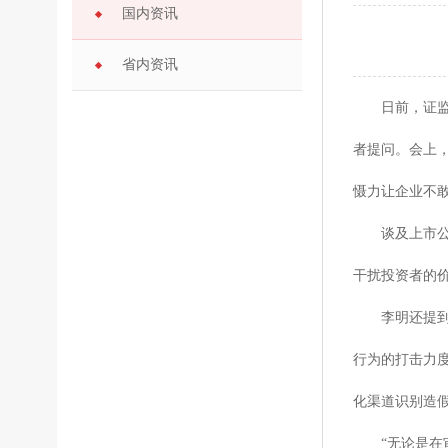
国内资讯
省内资讯
日前，证监会
者提问。会上
慑力让企业不敢
谈及上市公司
干扰投资者的
李明还提到，
行为的打击力
化渠道识别造
“无论是在审