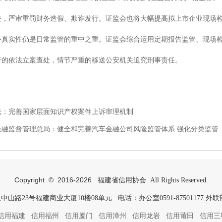
关，严审重罚财务造假、欺诈发行。证监会也将大幅提高拟上市企业现场
务真实性仍是日常监管的重中之重。证监会综合运用定期报告监管、现场
行的依法立案查处，情节严重的移送公安机关追究刑事责任。
法：完善国家层面知识产权案件上诉审理机制
金融监督管理总局：健全和完善汽车金融公司风险监管体系 强化分类监管
Copyright © 2016-
2026
福建省信用协会 All Rights Reserved.
23号福建商业大厦10楼08单元 电话：办公室0591-87501177 外联部05
信用福建
信用福州
信用厦门
信用漳州
信用龙岩
信用莆田
信用三